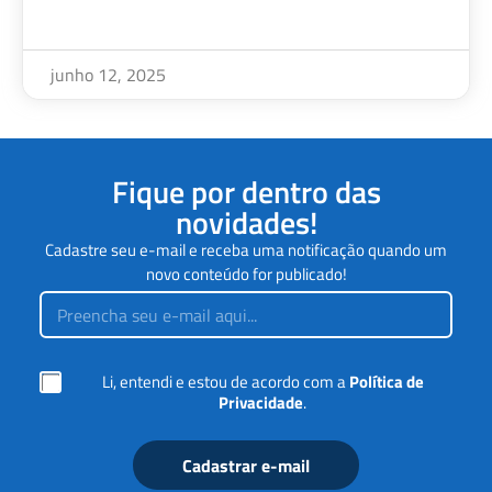
junho 12, 2025
Fique por dentro das
novidades!
Cadastre seu e-mail e receba uma notificação quando um
novo conteúdo for publicado!
E
m
a
i
m
l
C
Li, entendi e estou de acordo com a
Política de
a
*
a
r
Privacidade
.
i
c
x
a
a
ç
Cadastrar e-mail
s
ã
d