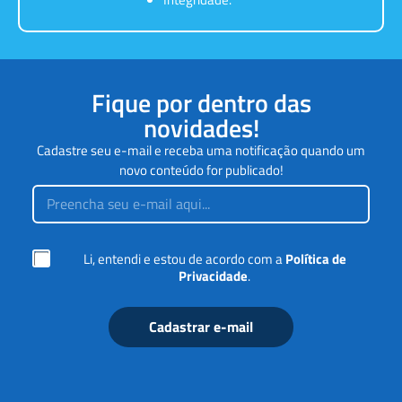
Fique por dentro das
novidades!
Cadastre seu e-mail e receba uma notificação quando um
novo conteúdo for publicado!
d
E
e
m
E
a
m
i
a
l
i
C
Li, entendi e estou de acordo com a
Política de
*
l
a
Privacidade
.
d
i
e
x
a
Cadastrar e-mail
s
d
e
m
a