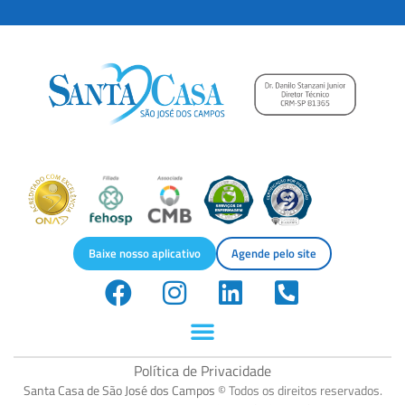
r
c
a
ç
ã
o
Baixe nosso aplicativo
Agende pelo site
Política de Privacidade
Santa Casa de São José dos Campos
© Todos os direitos reservados.