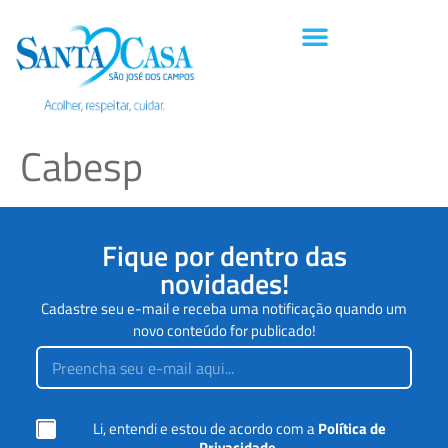
Cabesp
Fique por dentro das
novidades!
Cadastre seu e-mail e receba uma notificação quando um
novo conteúdo for publicado!
*
E
m
m
a
a
r
i
c
l
a
C
Li, entendi e estou de acordo com a
Política de
*
ç
a
Privacidade
.