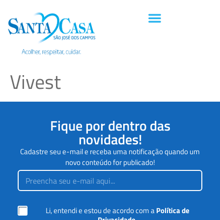
Vivest
Fique por dentro das
novidades!
Cadastre seu e-mail e receba uma notificação quando um
novo conteúdo for publicado!
E
m
a
i
d
l
C
Li, entendi e estou de acordo com a
Política de
e
*
a
*
Privacidade
.