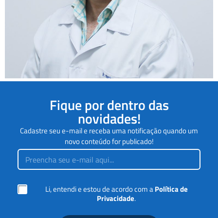
Fique por dentro das
novidades!
Cadastre seu e-mail e receba uma notificação quando um
novo conteúdo for publicado!
E
E
m
m
a
a
i
i
l
l
d
C
Li, entendi e estou de acordo com a
Política de
*
e
a
Privacidade
.
d
i
e
x