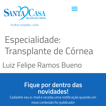
Especialidade:
Transplante de Córnea
Luiz Felipe Ramos Bueno
Fique por dentro das
novidades!
Cadastre seu e-mail e receba uma notificação quando um
novo conteúdo for publicado!
C