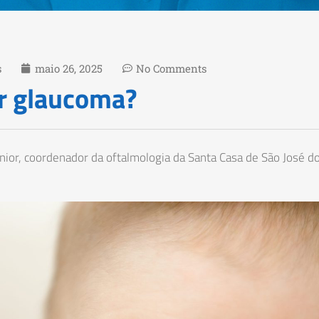
s
maio 26, 2025
No Comments
r glaucoma?
unior, coordenador da oftalmologia da Santa Casa de São José 