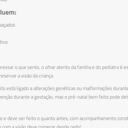
cluem:
baçados
tivo
ssar o que sente, o olhar atento da família e do pediatra é e
eservar a visão da criança.
to está ligado a alterações genéticas ou malformações durante
enção durante a gestação, mas o pré-natal bem feito pode dete
o e deve ser feito o quanto antes, com acompanhamento const
do com a visão deve começar desde cedo!