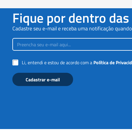
Fique por dentro das
Cadastre seu e-mail e receba uma notificação quand
E
m
a
i
*
l
C
Li, entendi e estou de acordo com a
Política de Privaci
C
*
a
a
i
i
x
x
Cadastrar e-mail
a
a
s
s
d
C
e
a
m
i
a
x
r
a
c
s
a
ç
ã