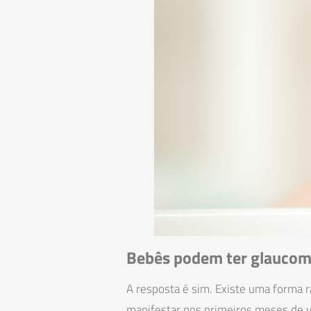
Bebês podem ter glaucom
A resposta é sim. Existe uma forma 
manifestar nos primeiros meses de v